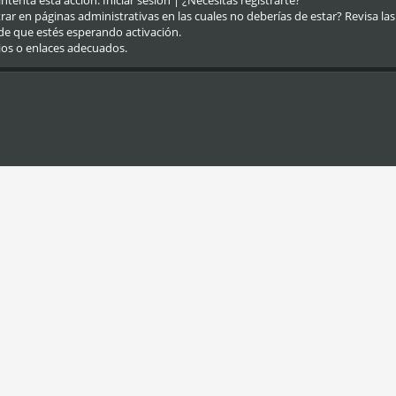
eintenta esta acción.
Iniciar sesión
|
¿Necesitas registrarte?
r en páginas administrativas en las cuales no deberías de estar? Revisa las re
de que estés esperando activación.
ios o enlaces adecuados.