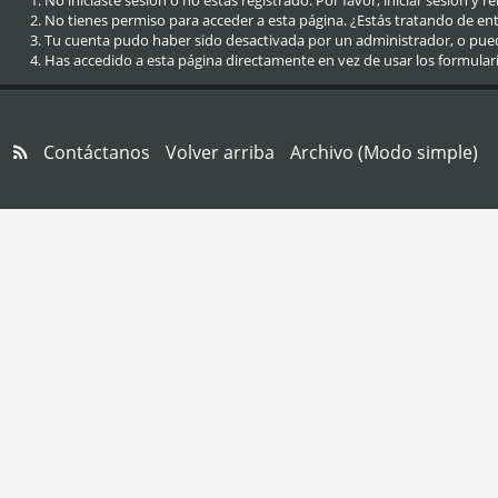
No iniciaste sesión o no estás registrado. Por favor, iniciar sesión y r
No tienes permiso para acceder a esta página. ¿Estás tratando de entra
Tu cuenta pudo haber sido desactivada por un administrador, o pue
Has accedido a esta página directamente en vez de usar los formular
Contáctanos
Volver arriba
Archivo (Modo simple)