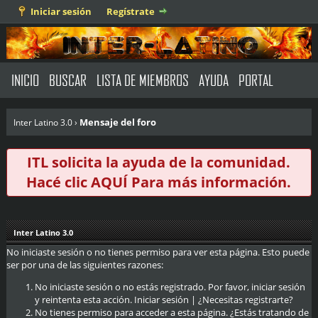
Iniciar sesión
Regístrate
INICIO
BUSCAR
LISTA DE MIEMBROS
AYUDA
PORTAL
Mensaje del foro
Inter Latino 3.0
›
ITL solicita la ayuda de la comunidad.
Hacé clic
AQUÍ
Para más información.
Inter Latino 3.0
No iniciaste sesión o no tienes permiso para ver esta página. Esto puede
ser por una de las siguientes razones:
No iniciaste sesión o no estás registrado. Por favor, iniciar sesión
y reintenta esta acción.
Iniciar sesión
|
¿Necesitas registrarte?
No tienes permiso para acceder a esta página. ¿Estás tratando de