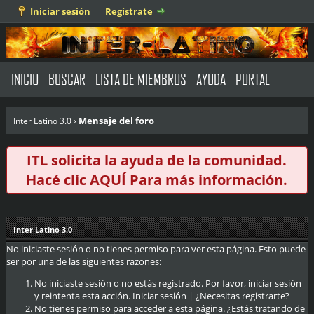
Iniciar sesión
Regístrate
INICIO
BUSCAR
LISTA DE MIEMBROS
AYUDA
PORTAL
Mensaje del foro
Inter Latino 3.0
›
ITL solicita la ayuda de la comunidad.
Hacé clic
AQUÍ
Para más información.
Inter Latino 3.0
No iniciaste sesión o no tienes permiso para ver esta página. Esto puede
ser por una de las siguientes razones:
No iniciaste sesión o no estás registrado. Por favor, iniciar sesión
y reintenta esta acción.
Iniciar sesión
|
¿Necesitas registrarte?
No tienes permiso para acceder a esta página. ¿Estás tratando de