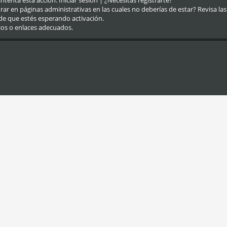
eintenta esta acción.
Iniciar sesión
|
¿Necesitas registrarte?
r en páginas administrativas en las cuales no deberías de estar? Revisa las re
de que estés esperando activación.
ios o enlaces adecuados.