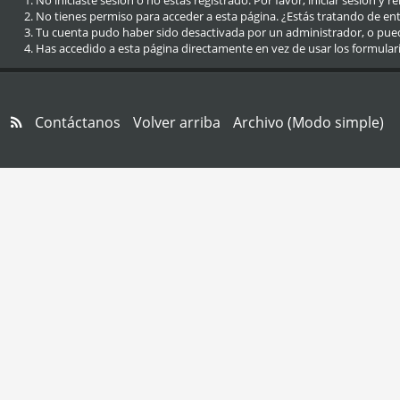
No iniciaste sesión o no estás registrado. Por favor, iniciar sesión y r
No tienes permiso para acceder a esta página. ¿Estás tratando de entra
Tu cuenta pudo haber sido desactivada por un administrador, o pue
Has accedido a esta página directamente en vez de usar los formular
Contáctanos
Volver arriba
Archivo (Modo simple)