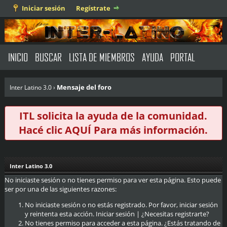
Iniciar sesión
Regístrate
INICIO
BUSCAR
LISTA DE MIEMBROS
AYUDA
PORTAL
Mensaje del foro
Inter Latino 3.0
›
ITL solicita la ayuda de la comunidad.
Hacé clic
AQUÍ
Para más información.
Inter Latino 3.0
No iniciaste sesión o no tienes permiso para ver esta página. Esto puede
ser por una de las siguientes razones:
No iniciaste sesión o no estás registrado. Por favor, iniciar sesión
y reintenta esta acción.
Iniciar sesión
|
¿Necesitas registrarte?
No tienes permiso para acceder a esta página. ¿Estás tratando de