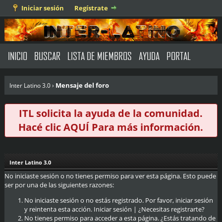
Iniciar sesión
Regístrate
INICIO
BUSCAR
LISTA DE MIEMBROS
AYUDA
PORTAL
Mensaje del foro
Inter Latino 3.0
›
ITL solicita la ayuda de la comunidad.
Hacé clic
AQUÍ
Para más información.
Inter Latino 3.0
No iniciaste sesión o no tienes permiso para ver esta página. Esto puede
ser por una de las siguientes razones:
No iniciaste sesión o no estás registrado. Por favor, iniciar sesión
y reintenta esta acción.
Iniciar sesión
|
¿Necesitas registrarte?
No tienes permiso para acceder a esta página. ¿Estás tratando de