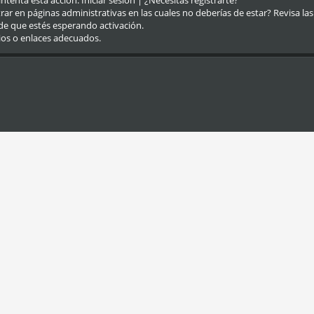
eintenta esta acción.
Iniciar sesión
|
¿Necesitas registrarte?
r en páginas administrativas en las cuales no deberías de estar? Revisa las re
de que estés esperando activación.
ios o enlaces adecuados.