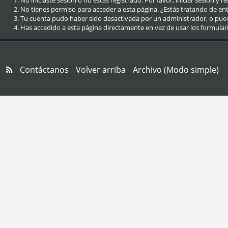
No iniciaste sesión o no estás registrado. Por favor, iniciar sesión y r
No tienes permiso para acceder a esta página. ¿Estás tratando de entra
Tu cuenta pudo haber sido desactivada por un administrador, o pue
Has accedido a esta página directamente en vez de usar los formular
Contáctanos
Volver arriba
Archivo (Modo simple)