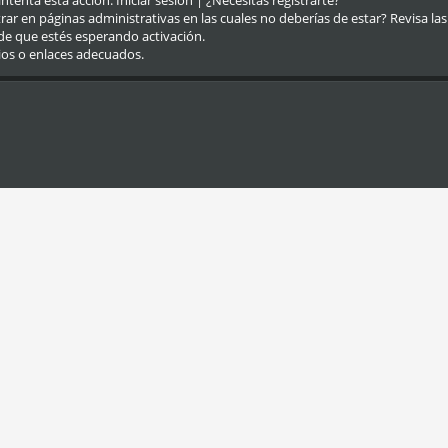
eintenta esta acción.
Iniciar sesión
|
¿Necesitas registrarte?
r en páginas administrativas en las cuales no deberías de estar? Revisa las re
de que estés esperando activación.
ios o enlaces adecuados.