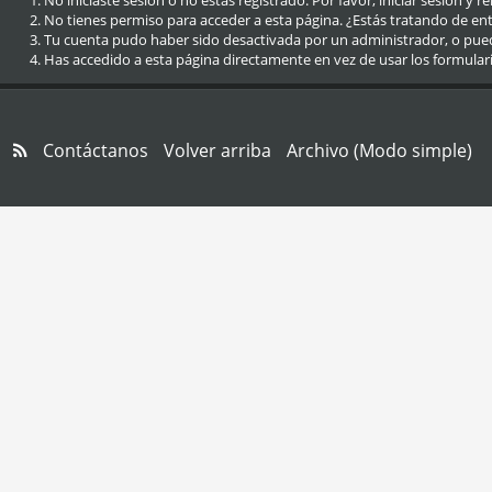
No iniciaste sesión o no estás registrado. Por favor, iniciar sesión y r
No tienes permiso para acceder a esta página. ¿Estás tratando de entra
Tu cuenta pudo haber sido desactivada por un administrador, o pue
Has accedido a esta página directamente en vez de usar los formular
Contáctanos
Volver arriba
Archivo (Modo simple)